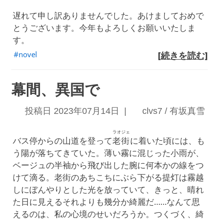
遅れて申し訳ありませんでした。あけましておめで
とうございます。今年もよろしくお願いいたしま
す。
novel
[続きを読む]
幕間、異国で
投稿日 2023年07月14日 |
clvs7 / 有坂真雪
ラオジェ
バス停からの山道を登って
老街
に着いた頃には、も
う陽が落ちてきていた。薄い霧に混じった小雨が、
ベージュの半袖から飛び出した腕に何本かの線をつ
けて滴る。老街のあちこちにぶら下がる提灯は霧越
しにぼんやりとした光を放っていて、きっと、晴れ
た日に見えるそれよりも幾分か綺麗だ……なんて思
えるのは、私の心境のせいだろうか。つくづく、綺