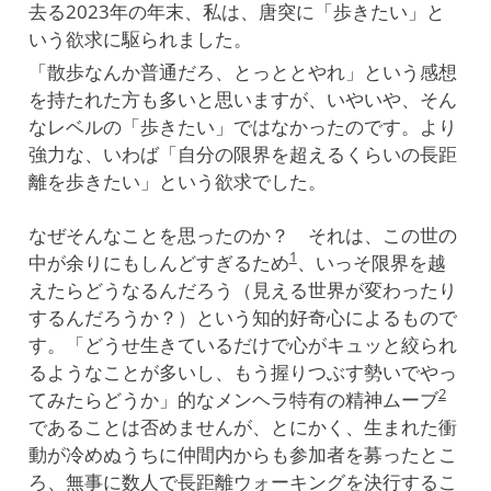
去る2023年の年末、私は、唐突に「歩きたい」と
いう欲求に駆られました。
「散歩なんか普通だろ、とっととやれ」という感想
を持たれた方も多いと思いますが、いやいや、そん
なレベルの「歩きたい」ではなかったのです。より
強力な、いわば「自分の限界を超えるくらいの長距
離を歩きたい」という欲求でした。
なぜそんなことを思ったのか？ それは、この世の
1
中が余りにもしんどすぎるため
、いっそ限界を越
えたらどうなるんだろう（見える世界が変わったり
するんだろうか？）という知的好奇心によるもので
す。「どうせ生きているだけで心がキュッと絞られ
るようなことが多いし、もう握りつぶす勢いでやっ
2
てみたらどうか」的なメンヘラ特有の精神ムーブ
であることは否めませんが、とにかく、生まれた衝
動が冷めぬうちに仲間内からも参加者を募ったとこ
ろ、無事に数人で長距離ウォーキングを決行するこ