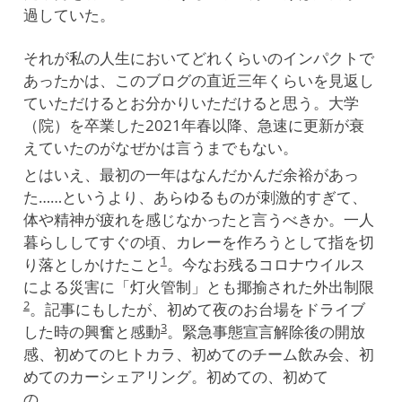
過していた。
それが私の人生においてどれくらいのインパクトで
あったかは、このブログの直近三年くらいを見返し
ていただけるとお分かりいただけると思う。大学
（院）を卒業した2021年春以降、急速に更新が衰
えていたのがなぜかは言うまでもない。
とはいえ、最初の一年はなんだかんだ余裕があっ
た……というより、あらゆるものが刺激的すぎて、
体や精神が疲れを感じなかったと言うべきか。一人
暮らししてすぐの頃、カレーを作ろうとして指を切
1
り落としかけたこと
。今なお残るコロナウイルス
による災害に「灯火管制」とも揶揄された外出制限
2
。記事にもしたが、初めて夜のお台場をドライブ
3
した時の興奮と感動
。緊急事態宣言解除後の開放
感、初めてのヒトカラ、初めてのチーム飲み会、初
めてのカーシェアリング。初めての、初めて
の……。