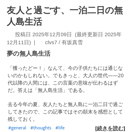
友人と過ごす、一泊二日の無
人島生活
投稿日 2025年12月09日 (最終更新日 2025年
12月11日) |
clvs7 / 有坂真雪
夢の無人島生活
「獲ったどー！」なんて、今の子供たちには通じな
いのかもしれない。でもきっと、大人の世代——20
代以降の人間には、この言葉の意味が伝わるはず
だ。答えは「無人島生活」である。
去る今年の夏、友人たちと無人島に一泊二日で過ご
してきたので、この記事ではその顛末を感想として
残しておく。
general
thoughts
life
[続きを読む]