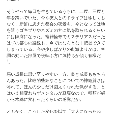
そうやって毎日を生きているうちに、二度、三度と
年を跨いでいた。今や友人とのドライブは珍しくも
なく、新鮮に思えた都会の夜景も、今となっては地
を這うゴキブリやネズミの方に気を取られるくらい
には陳腐になった。複雑怪奇でミステリアスだった
はずの都心の路線も、今ではなんとなく把握できて
しまっている。今や少しばかりの刺激よりかは、空
調の効いた部屋で寝転ぶ方に気持ちが傾く有様だ
4
。
悪い成長に思い至りやすい一方、良き成長ももちろ
んあった。比較的些細なことについての神経質さは
薄れて、ほんの少しだけ図太くなれた気がする。と
はいえ相変わらずメンタルが豆腐なので、種類が絹
から木綿に変わったくらいの感覚だが。
ともかく、こうした変化を以て「大人になったね