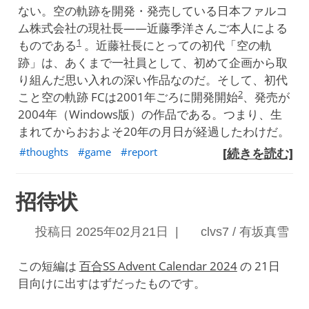
ない。空の軌跡を開発・発売している日本ファルコ
ム株式会社の現社長——近藤季洋さんご本人による
1
ものである
。近藤社長にとっての初代「空の軌
跡」は、あくまで一社員として、初めて企画から取
り組んだ思い入れの深い作品なのだ。そして、初代
2
こと空の軌跡 FCは2001年ごろに開発開始
、発売が
2004年（Windows版）の作品である。つまり、生
まれてからおおよそ20年の月日が経過したわけだ。
thoughts
game
report
[続きを読む]
招待状
投稿日 2025年02月21日 |
clvs7 / 有坂真雪
この短編は
百合SS Advent Calendar 2024
の 21日
目向けに出すはずだったものです。