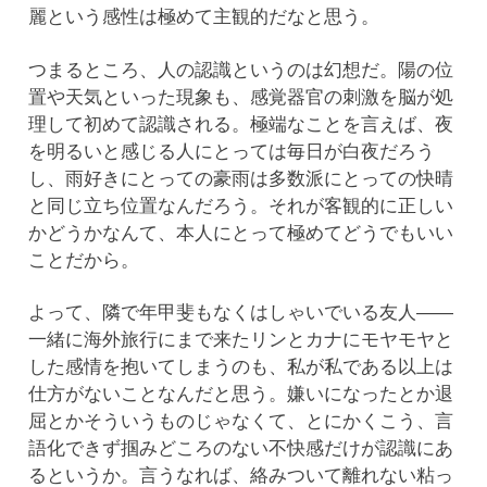
麗という感性は極めて主観的だなと思う。
つまるところ、人の認識というのは幻想だ。陽の位
置や天気といった現象も、感覚器官の刺激を脳が処
理して初めて認識される。極端なことを言えば、夜
を明るいと感じる人にとっては毎日が白夜だろう
し、雨好きにとっての豪雨は多数派にとっての快晴
と同じ立ち位置なんだろう。それが客観的に正しい
かどうかなんて、本人にとって極めてどうでもいい
ことだから。
よって、隣で年甲斐もなくはしゃいでいる友人――
一緒に海外旅行にまで来たリンとカナにモヤモヤと
した感情を抱いてしまうのも、私が私である以上は
仕方がないことなんだと思う。嫌いになったとか退
屈とかそういうものじゃなくて、とにかくこう、言
語化できず掴みどころのない不快感だけが認識にあ
るというか。言うなれば、絡みついて離れない粘っ