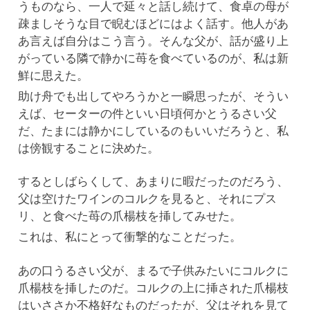
うものなら、一人で延々と話し続けて、食卓の母が
疎ましそうな目で睨むほどにはよく話す。他人があ
あ言えば自分はこう言う。そんな父が、話が盛り上
がっている隣で静かに苺を食べているのが、私は新
鮮に思えた。
助け舟でも出してやろうかと一瞬思ったが、そうい
えば、セーターの件といい日頃何かとうるさい父
だ、たまには静かにしているのもいいだろうと、私
は傍観することに決めた。
するとしばらくして、あまりに暇だったのだろう、
父は空けたワインのコルクを見ると、それにプス
リ、と食べた苺の爪楊枝を挿してみせた。
これは、私にとって衝撃的なことだった。
あの口うるさい父が、まるで子供みたいにコルクに
爪楊枝を挿したのだ。コルクの上に挿された爪楊枝
はいささか不格好なものだったが、父はそれを見て