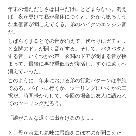
年末の慌ただしさは日中だけにとどまらない。例え
ば、夜が更けて私が寝床につくと、外から唸るよう
な重低音が聞こえてくる。弟のバイクのエンジン音
だ。
しばらくするとその音が消えて、代わりにガチャリ
と玄関のドアが開く音がする。そして、バタバタと
する音、いくつかの声、玄関のドアが閉まる音が挟
まって、最後に再び重低音が復活し、すぐに遠くへ
消えていった。
このように、年末における弟の行動パターンは単純
である。バイトに行くか、ツーリングにいくかの二
択だ。時間帯からして、今回の場合は友人に誘われ
てのツーリングだろう。
「誰がこんな遅くに出かけるのよ……」
と、母が苛立ち気味に愚痴をこぼすのが聞こえた。