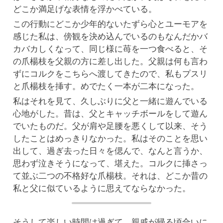
どこか満足げな表情を浮かべている。
この行動にどこか少年的ないたずら心とユーモアを
感じた私は、傍観を決め込んでいるのもなんだかバ
カバカしくなって、同じ様に苺を一つ食べると、そ
の爪楊枝を父親の方に差し出した。父親は何も言わ
ずにコルクをこちらへ渡してきたので、私もプスリ
と爪楊枝を挿す。めでたく一本が二本になった。
私はそれを見て、久しぶりに父と一緒に遊んでいる
心地がした。昔は、父とキャッチボールをして遊ん
でいたものだ。父が肩や足腰を悪くして以来、そう
したことはめっきりなかった。私はそのことを思い
出して、過ぎ去った日々を偲んで、なんと言うか、
思わず泣きそうになって、堪えた。コルクに挿さっ
て並ぶ二つの不格好な爪楊枝。それは、どこか昔の
私と父に似ているように思えてならなかった。
そうして楽しい時間は過ぎて、親戚が帰る頃合いに