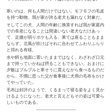
寒いのは、何も人間だけではない。モフモフの毛皮
を持つ動物、我が家が誇る老犬も漏れなく対象だ。
そしてこの犬、人間の年齢に換算すれば我が家庭内
での長老になることは間違いない老犬なだけあっ
て、足腰が弱りボケも入る、果ては座ることもまま
ならず、北風が吹けばそれに合わせてふわりふらり
と揺れる有様。
水や餌も地面に置いたままではなく、わざわざ口元
まで持っていかねば摂ることもできない。おまけに
夕飯はブルブルと寒そうに震えながら食べるものだ
から、不憫に思った父が食事後に犬用の毛布をかけ
てやっていた。
毛布は好評のようで、くるまって寝る姿をよく見か
けるようになった。老犬と言えどもその姿は可愛ら
しいものである。