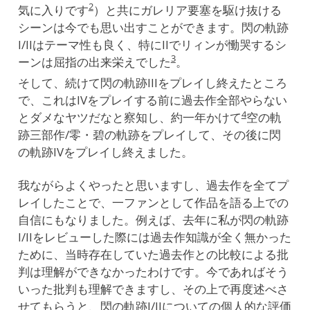
2
気に入りです
）と共にガレリア要塞を駆け抜ける
シーンは今でも思い出すことができます。閃の軌跡
I/IIはテーマ性も良く、特にIIでリィンが慟哭するシ
3
ーンは屈指の出来栄えでした
。
そして、続けて閃の軌跡IIIをプレイし終えたところ
で、これはIVをプレイする前に過去作全部やらない
4
とダメなヤツだなと察知し、約一年かけて
空の軌
跡三部作/零・碧の軌跡をプレイして、その後に閃
の軌跡IVをプレイし終えました。
我ながらよくやったと思いますし、過去作を全てプ
レイしたことで、一ファンとして作品を語る上での
自信にもなりました。例えば、去年に私が閃の軌跡
I/IIをレビューした際には過去作知識が全く無かった
ために、当時存在していた過去作との比較による批
判は理解ができなかったわけです。今であればそう
いった批判も理解できますし、その上で再度述べさ
せてもらうと、閃の軌跡I/IIについての個人的な評価