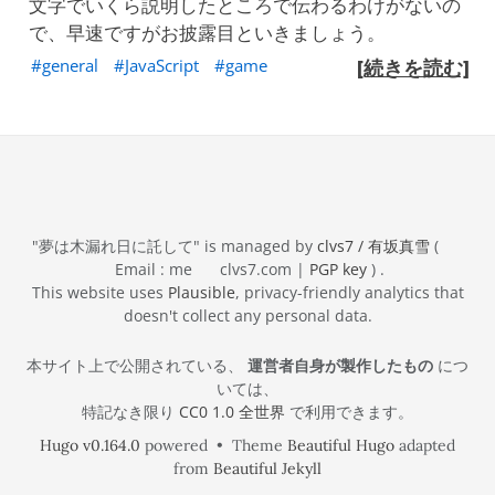
文字でいくら説明したところで伝わるわけがないの
で、早速ですがお披露目といきましょう。
general
JavaScript
game
[続きを読む]
"夢は木漏れ日に託して" is managed by
clvs7 / 有坂真雪
(
Email : me
clvs7.com |
PGP key
) .
This website uses
Plausible
, privacy-friendly analytics that
doesn't collect any personal data.
本サイト上で公開されている、
運営者自身が製作したもの
につ
いては、
特記なき限り
CC0 1.0 全世界
で利用できます。
Hugo v0.164.0
powered • Theme
Beautiful Hugo
adapted
from
Beautiful Jekyll