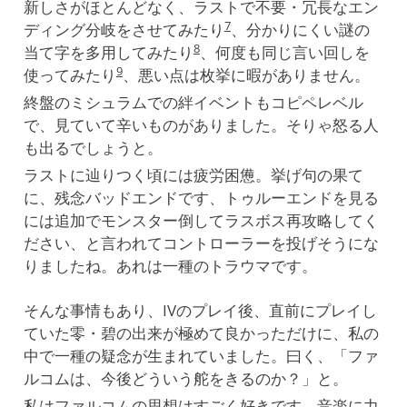
新しさがほとんどなく、ラストで不要・冗長なエン
7
ディング分岐をさせてみたり
、分かりにくい謎の
8
当て字を多用してみたり
、何度も同じ言い回しを
9
使ってみたり
、悪い点は枚挙に暇がありません。
終盤のミシュラムでの絆イベントもコピペレベル
で、見ていて辛いものがありました。そりゃ怒る人
も出るでしょうと。
ラストに辿りつく頃には疲労困憊。挙げ句の果て
に、残念バッドエンドです、トゥルーエンドを見る
には追加でモンスター倒してラスボス再攻略してく
ださい、と言われてコントローラーを投げそうにな
りましたね。あれは一種のトラウマです。
そんな事情もあり、IVのプレイ後、直前にプレイし
ていた零・碧の出来が極めて良かっただけに、私の
中で一種の疑念が生まれていました。曰く、「ファ
ルコムは、今後どういう舵をきるのか？」と。
私はファルコムの思想はすごく好きです。音楽に力