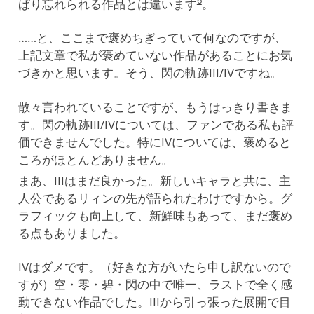
6
ぱり忘れられる作品とは違います
。
……と、ここまで褒めちぎっていて何なのですが、
上記文章で私が褒めていない作品があることにお気
づきかと思います。そう、閃の軌跡III/IVですね。
散々言われていることですが、もうはっきり書きま
す。閃の軌跡III/IVについては、ファンである私も評
価できませんでした。特にIVについては、褒めると
ころがほとんどありません。
まあ、IIIはまだ良かった。新しいキャラと共に、主
人公であるリィンの先が語られたわけですから。グ
ラフィックも向上して、新鮮味もあって、まだ褒め
る点もありました。
IVはダメです。（好きな方がいたら申し訳ないので
すが）空・零・碧・閃の中で唯一、ラストで全く感
動できない作品でした。IIIから引っ張った展開で目