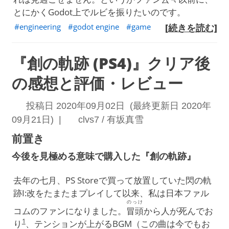
とにかくGodot上でルビを振りたいのです。
engineering
godot engine
game
[続きを読む]
『創の軌跡 (PS4)』クリア後
の感想と評価・レビュー
投稿日 2020年09月02日 (最終更新日 2020年
09月21日) |
clvs7 / 有坂真雪
前置き
今後を見極める意味で購入した『創の軌跡』
去年の七月、PS Storeで買って放置していた閃の軌
跡I:改をたまたまプレイして以来、私は日本ファル
のっけ
コムのファンになりました。
冒頭
から人が死んでお
1
り
、テンションが上がるBGM（この曲は今でもお