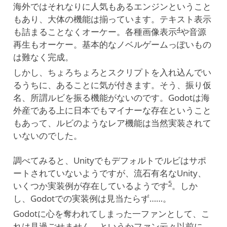
海外ではそれなりに人気もあるエンジンということ
もあり、大体の機能は揃っています。テキスト表示
4
も詰まることなくオーケー。各種画像表示
や音源
再生もオーケー。基本的なノベルゲームっぽいもの
は難なく完成。
しかし、ちょろちょろとスクリプトを入れ込んでい
るうちに、あることに気が付きます。そう、振り仮
名、所謂ルビを振る機能がないのです。Godotは海
外産である上に日本でもマイナーな存在ということ
もあって、ルビのようなレア機能は当然実装されて
いないのでした。
調べてみると、Unityでもデフォルトでルビはサポ
ートされていないようですが、流石有名なUnity、
5
いくつか実装例が存在しているようです
。しか
し、Godotでの実装例は見当たらず……。
Godotに心を奪われてしまった一ファンとして、こ
れは見過ごせません。というかファン云々以前に、