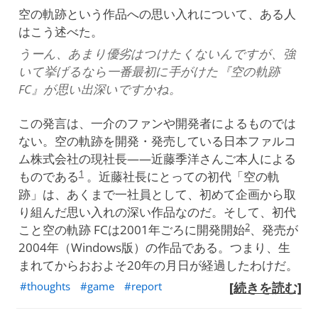
空の軌跡という作品への思い入れについて、ある人
はこう述べた。
うーん、あまり優劣はつけたくないんですが、強
いて挙げるなら一番最初に手がけた『空の軌跡
FC』が思い出深いですかね。
この発言は、一介のファンや開発者によるものでは
ない。空の軌跡を開発・発売している日本ファルコ
ム株式会社の現社長——近藤季洋さんご本人による
1
ものである
。近藤社長にとっての初代「空の軌
跡」は、あくまで一社員として、初めて企画から取
り組んだ思い入れの深い作品なのだ。そして、初代
2
こと空の軌跡 FCは2001年ごろに開発開始
、発売が
2004年（Windows版）の作品である。つまり、生
まれてからおおよそ20年の月日が経過したわけだ。
thoughts
game
report
[続きを読む]