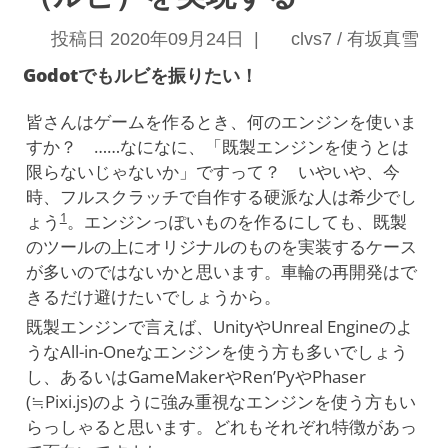
投稿日 2020年09月24日 |
clvs7 / 有坂真雪
Godotでもルビを振りたい！
皆さんはゲームを作るとき、何のエンジンを使いま
すか？ ……なになに、「既製エンジンを使うとは
限らないじゃないか」ですって？ いやいや、今
時、フルスクラッチで自作する硬派な人は希少でし
1
ょう
。エンジンっぽいものを作るにしても、既製
のツールの上にオリジナルのものを実装するケース
が多いのではないかと思います。車輪の再開発はで
きるだけ避けたいでしょうから。
既製エンジンで言えば、UnityやUnreal Engineのよ
うなAll-in-Oneなエンジンを使う方も多いでしょう
し、あるいはGameMakerやRen’PyやPhaser
(≒Pixi.js)のように強み重視なエンジンを使う方もい
らっしゃると思います。どれもそれぞれ特徴があっ