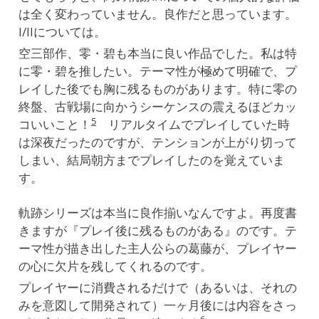
は全く変わっていません。良作だと思っています。
I/IIについては。
空三部作、零・碧も本当に良い作品でした。私は特
に零・碧を推したい。テーマ性が極めて明確で、プ
レイした後でも胸に残るものがあります。特に零の
終盤、古戦場に向かうシーケンスの震えるほどカッ
5
コいいこと！
リアルタイムでプレイしていた時
は深夜だったのですが、テンションが上がり切って
しまい、結局朝方までプレイしたのを覚えていま
す。
軌跡シリーズは本当に良作揃いなんですよ。再度書
きますが『プレイ後に残るものがある』のです。テ
ーマ性が描き出した主人公らの葛藤が、プレイヤー
の心に欠片を残してくれるのです。
プレイヤーに消費されるだけで（あるいは、それの
みを意図して開発されて）一ヶ月後には内容をさっ