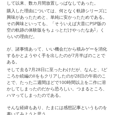
して以来、数カ月間放置しっぱなしであった。
購入した理由については、何となく軌跡シリーズに
興味があったためと、単純に安かったためである。
その興味といっても、「そういえば大昔にPSP版の
1
空の軌跡の体験版をちょっとだけやったなあ
」く
らいの理由だ。
が、諸事情あって、いい機会だから積みゲーを消化
するかとようやく手を出したのが7月半ばのことで
ある。
そして去る7月28日に至ったわけだが、なんと、Iど
ころか続編のIIをもクリアしたのが28日の午前のこ
とで、たった二週間ほどで100時間以上を二作に溶
かしてしまったのだから恐ろしい。つまるところ、
ハマってしまったのである。
そんな経緯もあり、たまには感想記事というものを
書いてみようと思う。