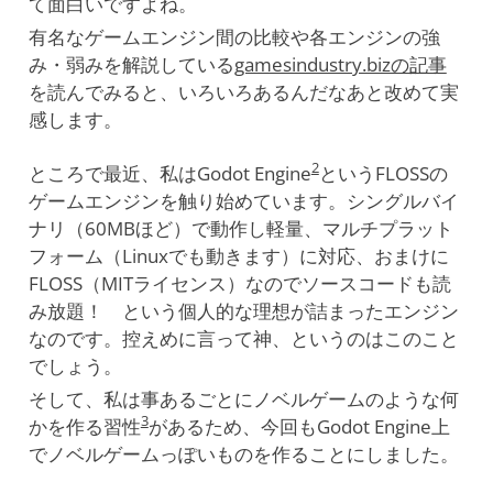
て面白いですよね。
有名なゲームエンジン間の比較や各エンジンの強
み・弱みを解説している
gamesindustry.bizの記事
を読んでみると、いろいろあるんだなあと改めて実
感します。
2
ところで最近、私はGodot Engine
というFLOSSの
ゲームエンジンを触り始めています。シングルバイ
ナリ（60MBほど）で動作し軽量、マルチプラット
フォーム（Linuxでも動きます）に対応、おまけに
FLOSS（MITライセンス）なのでソースコードも読
み放題！ という個人的な理想が詰まったエンジン
なのです。控えめに言って神、というのはこのこと
でしょう。
そして、私は事あるごとにノベルゲームのような何
3
かを作る習性
があるため、今回もGodot Engine上
でノベルゲームっぽいものを作ることにしました。