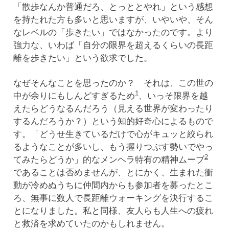
「散歩なんか普通だろ、とっととやれ」という感想
を持たれた方も多いと思いますが、いやいや、そん
なレベルの「歩きたい」ではなかったのです。より
強力な、いわば「自分の限界を超えるくらいの長距
離を歩きたい」という欲求でした。
なぜそんなことを思ったのか？ それは、この世の
1
中が余りにもしんどすぎるため
、いっそ限界を越
えたらどうなるんだろう（見える世界が変わったり
するんだろうか？）という知的好奇心によるもので
す。「どうせ生きているだけで心がキュッと絞られ
るようなことが多いし、もう握りつぶす勢いでやっ
2
てみたらどうか」的なメンヘラ特有の精神ムーブ
であることは否めませんが、とにかく、生まれた衝
動が冷めぬうちに仲間内からも参加者を募ったとこ
ろ、無事に数人で長距離ウォーキングを決行するこ
とになりました。私と同様、友人らも人生への疲れ
と救済を求めていたのかもしれません。