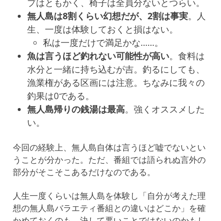
プはともかく、椅子は全員分ないとつらい。
無人島は8割くらい幻想だが、2割は事実
。人
生、一度は体験しておくと損はない。
私は一度だけで満足かな……。
魚は言うほど釣れない可能性が高い
。食料は
水分と一緒に持ち込むが吉。釣るにしても、
漁業権がある区画には注意。ちなみに我々の
釣果は0である。
無人島帰りの銭湯は最高
。強くオススメした
い。
今回の経験上、無人島自体は言うほど嘘でないとい
うことが分かった。ただ、番組では語られぬ言外の
部分がそこそこあるだけなのである。
人生一度くらいは無人島を体験し「自分が考えた理
想の無人島バラエティ番組との違いはどこか」を確
かめておくのも、決して悪いことではないのかもし