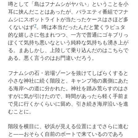
噂として「島はフナムシがヤバい」ということを小
耳に挟んだことはあったが、バラエティ番組でフナ
ムシにスポットライトが当たったケースはさほど多
7
くないはず
。噂は本当だったんだと驚くラピュタ
的な嬉しさに包まれつつ、一方で普通にゴキブリっ
ぽくて気持ち悪いなという純粋な気持ちも湧き上が
る。まあしかし、上陸して乗り込んだのはこちらで
ある。悪く言うのはお門違いだろう。
フナムシの石・岩場ゾーンを抜けてしばらくすると
小さな神社に続く階段と、キャンプ地の裏側にあた
る海岸への道に分かれた。神社を踏み荒らすのはさ
すがに気が引けたので、時間があったら軽く手前ま
で見に行くかくらいに留め、引き続き海岸沿いを進
むことに。
階段を横目に、砂浜が見える位置にまでさらに進む
と——おそらく自前のボートで来ているのであろ