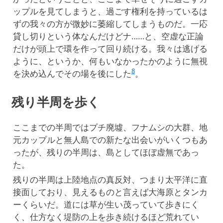
ップルを見てしまうと、過ごす権利を持っているは
ずの我々の方が微妙に萎縮してしまうものだ。一応
貸し切りという体なんだけどナ……と、空虚な正論
だけが頭上で環を作って回り続ける。我々は逃げる
ように、というか、何もいなかったかのように無視
8
を決め込んでその場を後にした
。
残り半周を歩く
ここまでの半周ではプチ廃墟、フナムシの大群、地
元カップルと無人島での新たな出会いがいくつもあ
ったが、残りの半周は、島としてほぼ虚無であっ
た。
残りの半周は上陸地点の真反対、つまり太平洋に直
接面しており、見えるものと言えば大海原とタンカ
ーくらいだ。道には草が生い茂っていて歩きにく
く、仕方なく堤防の上を歩き続けるほど荒れてい