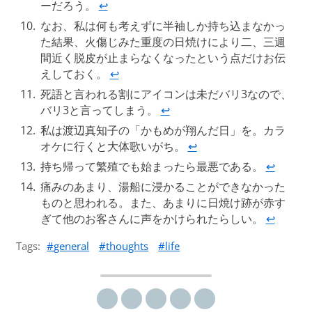
ーだろう。
↩︎
なお、私は何も考えずに半袖しか持ち込まなかっ
た結果、火傷じみた重度の日焼けにより二、三週
間近く脱皮が止まらなくなったという点だけお伝
えしておく。
↩︎
死語と言われる割にアイコンは未だバリ3なので、
バリ3と言ってしまう。
↩︎
私は渡辺真知子の「かもめが翔んだ日」を。カラ
オケに行くと大体歌いがち。
↩︎
持ち帰って繁殖でも始まったら最悪である。
↩︎
痛みのあまり、湯船に浸かることができなかった
ものと思われる。また、あまりに日焼け跡が赤す
ぎて他のお客さんに声をかけられたらしい。
↩︎
Tags:
general
thoughts
life