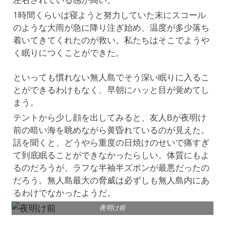
1時間くらいは寝ようと努力していた末にスコール
のような大雨が急に降り注ぎ始め、温度が多少落ち
着いてきてくれたのが救い。私たちはそこでようや
く眠りにつくことができた。
といっても慣れない無人島でそう深い眠りに入るこ
とができるわけもなく、早朝にハッと目が覚めてし
まう。
テントから少し顔を出してみると、友人Bが夜明け
前の暗い海を眺めながら黄昏れているのが見えた。
話を聞くと、どうやら重度の日焼けのせいで痛すぎ
て到底眠ることができなかったらしい。体質にもよ
るのだろうが、ラフな半袖半ズボンが最悪だったの
だろう。無人島最大の脅威は必ずしも無人島内にあ
るわけでなかったようだ。
夜明け前