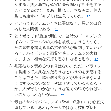
がする。無人島では確実に昼夜問わず相手をする
ことになるので、まあ、慣れる。ちなみに、無人
島にも通常のゴキブリは生息していた。
↩︎
といってもフナムシたちに罪はなく、悪いのは命
名した人間側である。
↩︎
どう考えても理由は明白で、当時のゴールデンタ
イム中にフナムシの大群を放映しようものなら、
その頭数を超える量の抗議電話が殺到していただ
ろう。ハイビジョン画質で映るフナムシの大群
は、まあ、相当な気持ち悪さになると思う。
↩︎
毛頭彼らを責めるつもりはない。ただ、バラエテ
ィ番組って大変なんだろうなというのを実感する
ことはできた。船や釣り客などが映り込まないよ
うにする人払いなど、やはりやっているんだろう
か。人が寄りつかないような遠くの島でやればい
いのかもしれないが……。
↩︎
最新のサバイバルキッズ（Switch2版）には心底失
望している。あれはゲームではなく技術プレビュ