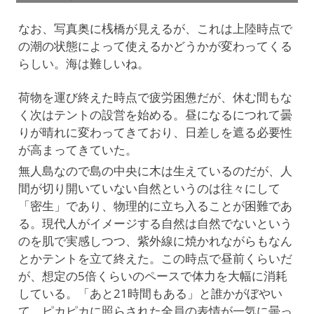
なお、写真奥に桟橋が見えるが、これは上陸時点で
の潮の状態によって使えるかどうかが変わってくる
らしい。海は難しいね。
荷物を運び終えた時点で疲労困憊だが、休む間もな
く次はテントの設営を始める。昼になるにつれて曇
りが晴れに変わってきており、日差しを遮る必要性
が高まってきていた。
無人島なので島の中央に木は生えているのだが、人
間が切り開いていない自然というのは往々にして
「密生」であり、物理的に立ち入ることが困難であ
る。現代人がイメージする自然は自然でないという
のを肌で実感しつつ、紫外線に焼かれながらもなん
とかテントを立て終えた。この時点で昼前くらいだ
が、想定の5倍くらいのペースで体力を大幅に消耗
している。「あと21時間もある」と誰かがぼやい
て、ピカピカに照らされた全員の表情が一気に曇っ