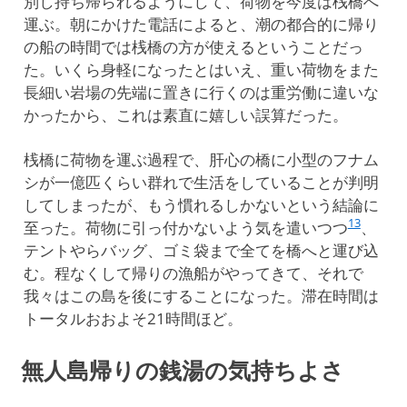
別し持ち帰られるようにして、荷物を今度は桟橋へ
運ぶ。朝にかけた電話によると、潮の都合的に帰り
の船の時間では桟橋の方が使えるということだっ
た。いくら身軽になったとはいえ、重い荷物をまた
長細い岩場の先端に置きに行くのは重労働に違いな
かったから、これは素直に嬉しい誤算だった。
桟橋に荷物を運ぶ過程で、肝心の橋に小型のフナム
シが一億匹くらい群れで生活をしていることが判明
してしまったが、もう慣れるしかないという結論に
13
至った。荷物に引っ付かないよう気を遣いつつ
、
テントやらバッグ、ゴミ袋まで全てを橋へと運び込
む。程なくして帰りの漁船がやってきて、それで
我々はこの島を後にすることになった。滞在時間は
トータルおおよそ21時間ほど。
無人島帰りの銭湯の気持ちよさ