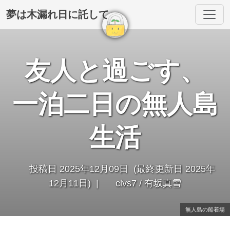
夢は木漏れ日に託して
友人と過ごす、
一泊二日の無人島
生活
投稿日 2025年12月09日 (最終更新日 2025年
12月11日) |
clvs7 / 有坂真雪
無人島の船着場