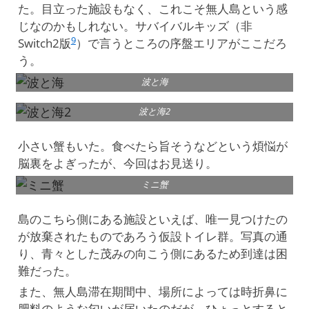
た。目立った施設もなく、これこそ無人島という感
じなのかもしれない。サバイバルキッズ（非
9
Switch2版
）で言うところの序盤エリアがここだろ
う。
波と海
波と海2
小さい蟹もいた。食べたら旨そうなどという煩悩が
脳裏をよぎったが、今回はお見送り。
ミニ蟹
島のこちら側にある施設といえば、唯一見つけたの
が放棄されたものであろう仮設トイレ群。写真の通
り、青々とした茂みの向こう側にあるため到達は困
難だった。
また、無人島滞在期間中、場所によっては時折鼻に
肥料のような匂いが届いたのだが、ひょっとすると