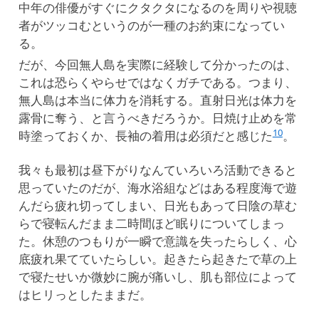
中年の俳優がすぐにクタクタになるのを周りや視聴
者がツッコむというのが一種のお約束になってい
る。
だが、今回無人島を実際に経験して分かったのは、
これは恐らくやらせではなくガチである。つまり、
無人島は本当に体力を消耗する。直射日光は体力を
露骨に奪う、と言うべきだろうか。日焼け止めを常
10
時塗っておくか、長袖の着用は必須だと感じた
。
我々も最初は昼下がりなんていろいろ活動できると
思っていたのだが、海水浴組などはある程度海で遊
んだら疲れ切ってしまい、日光もあって日陰の草む
らで寝転んだまま二時間ほど眠りについてしまっ
た。休憩のつもりが一瞬で意識を失ったらしく、心
底疲れ果てていたらしい。起きたら起きたで草の上
で寝たせいか微妙に腕が痛いし、肌も部位によって
はヒリっとしたままだ。