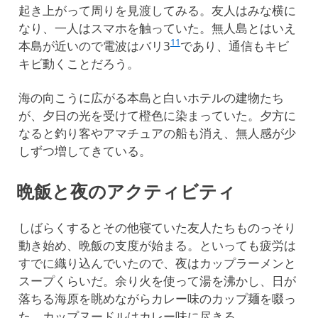
起き上がって周りを見渡してみる。友人はみな横に
なり、一人はスマホを触っていた。無人島とはいえ
11
本島が近いので電波はバリ3
であり、通信もキビ
キビ動くことだろう。
海の向こうに広がる本島と白いホテルの建物たち
が、夕日の光を受けて橙色に染まっていた。夕方に
なると釣り客やアマチュアの船も消え、無人感が少
しずつ増してきている。
晩飯と夜のアクティビティ
しばらくするとその他寝ていた友人たちものっそり
動き始め、晩飯の支度が始まる。といっても疲労は
すでに織り込んでいたので、夜はカップラーメンと
スープくらいだ。余り火を使って湯を沸かし、日が
落ちる海原を眺めながらカレー味のカップ麺を啜っ
た。カップヌードルはカレー味に尽きる。