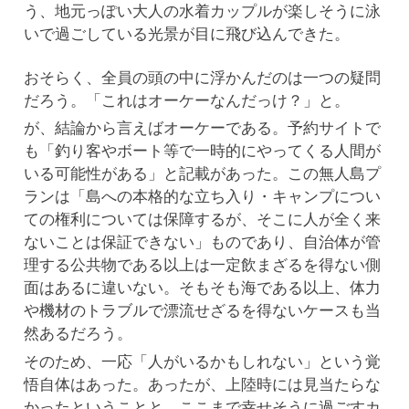
う、地元っぽい大人の水着カップルが楽しそうに泳
いで過ごしている光景が目に飛び込んできた。
おそらく、全員の頭の中に浮かんだのは一つの疑問
だろう。「これはオーケーなんだっけ？」と。
が、結論から言えばオーケーである。予約サイトで
も「釣り客やボート等で一時的にやってくる人間が
いる可能性がある」と記載があった。この無人島プ
ランは「島への本格的な立ち入り・キャンプについ
ての権利については保障するが、そこに人が全く来
ないことは保証できない」ものであり、自治体が管
理する公共物である以上は一定飲まざるを得ない側
面はあるに違いない。そもそも海である以上、体力
や機材のトラブルで漂流せざるを得ないケースも当
然あるだろう。
そのため、一応「人がいるかもしれない」という覚
悟自体はあった。あったが、上陸時には見当たらな
かったということと、ここまで幸せそうに過ごすカ