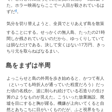
た。ホラー映画ならここで一人目が殺されているは
4
ずだ
。
気分を切り替えようと、全員でとりあえず島を散策
・・・
することにする。せっかくの無人島、
たった
の21時
間しか残されていないのだから、ゆっくりしていて
は損なだけである。決して安くはない17万円、きっ
ちり元を取らねばなるまい。
島をまずは半周
よっこらせと島の外周を歩き始めると、かつて有人
（といっても時折人が通っていた程度だろう）だっ
た頃の名残か、波に削られ続けている石造りの生け
簀のようなものが見えた。こういった放棄施設、廃
墟を目にすると胸が躍る。機嫌が上向いてくると自
然とあちこちに目がいくものだが、ふと視界をちょ