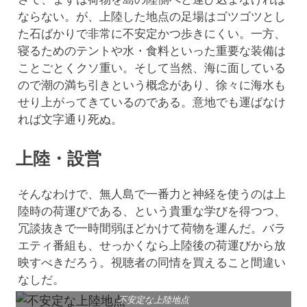
ならない。が、上陸した地点の足場はゴツゴツとし
た石ばかりで非常に不安定かつ歩きにくい。一方、
寝るためのテントや水・食料といった重要な装備は
ことごとくクソ重い。そして当然、海に面している
ので潮の満ち引きという概念があり、徐々に海水も
せり上がってきているのである。意地でも運ばなけ
れば文字通り死ぬ。
上陸・設営
そんなわけで、無人島で一番力と神経を使うのは上
陸時の荷運びである、という貴重な学びを得つつ、
冗談抜きで一時間弱ほどかけて荷物を運んだ。バラ
エティ番組も、せっかくなら上陸後の荷運びから放
映すべきだろう。視聴者の同情を買えること間違い
なしだ。
不安定な上陸地点