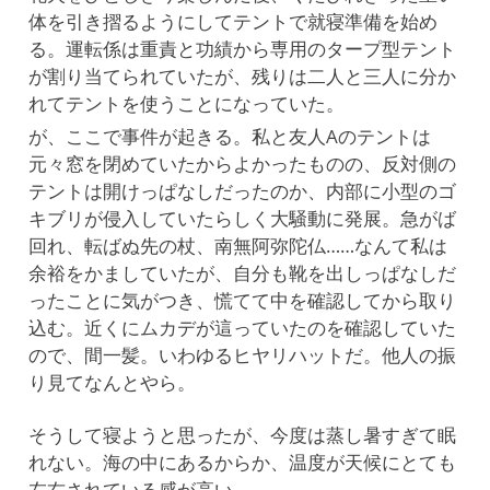
体を引き摺るようにしてテントで就寝準備を始め
る。運転係は重責と功績から専用のタープ型テント
が割り当てられていたが、残りは二人と三人に分か
れてテントを使うことになっていた。
が、ここで事件が起きる。私と友人Aのテントは
元々窓を閉めていたからよかったものの、反対側の
テントは開けっぱなしだったのか、内部に小型のゴ
キブリが侵入していたらしく大騒動に発展。急がば
回れ、転ばぬ先の杖、南無阿弥陀仏……なんて私は
余裕をかましていたが、自分も靴を出しっぱなしだ
ったことに気がつき、慌てて中を確認してから取り
込む。近くにムカデが這っていたのを確認していた
ので、間一髪。いわゆるヒヤリハットだ。他人の振
り見てなんとやら。
そうして寝ようと思ったが、今度は蒸し暑すぎて眠
れない。海の中にあるからか、温度が天候にとても
左右されている感が高い。