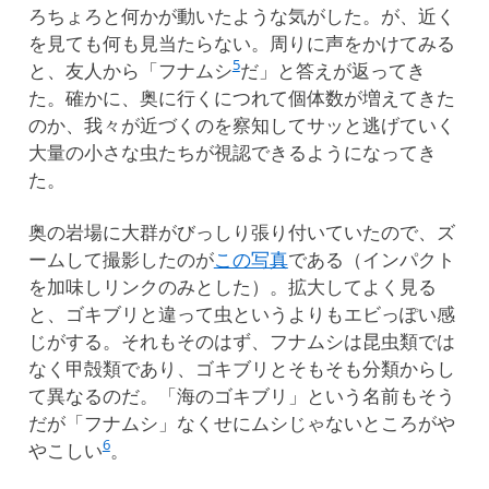
ろちょろと何かが動いたような気がした。が、近く
を見ても何も見当たらない。周りに声をかけてみる
5
と、友人から「フナムシ
だ」と答えが返ってき
た。確かに、奥に行くにつれて個体数が増えてきた
のか、我々が近づくのを察知してサッと逃げていく
大量の小さな虫たちが視認できるようになってき
た。
奥の岩場に大群がびっしり張り付いていたので、ズ
ームして撮影したのが
この写真
である（インパクト
を加味しリンクのみとした）。拡大してよく見る
と、ゴキブリと違って虫というよりもエビっぽい感
じがする。それもそのはず、フナムシは昆虫類では
なく甲殻類であり、ゴキブリとそもそも分類からし
て異なるのだ。「海のゴキブリ」という名前もそう
だが「フナムシ」なくせにムシじゃないところがや
6
やこしい
。