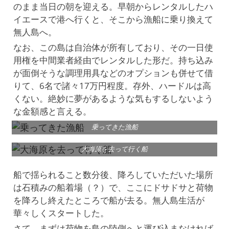
のまま当日の朝を迎える。早朝からレンタルしたハ
イエースで港へ行くと、そこから漁船に乗り換えて
無人島へ。
なお、この島は自治体が所有しており、その一日使
用権を中間業者経由でレンタルした形だ。持ち込み
が面倒そうな調理用具などのオプションも併せて借
りて、6名で諸々17万円程度。存外、ハードルは高
くない。絶妙に夢があるような気もするしないよう
な金額感と言える。
乗ってきた漁船
大海原を去って行く船
船で揺られること数分後、降ろしていただいた場所
は石積みの船着場（？）で、ここにドサドサと荷物
を降ろし終えたところで船が去る。無人島生活が
華々しくスタートした。
さて、まずは荷物を島の陸側へと運び込まなければ