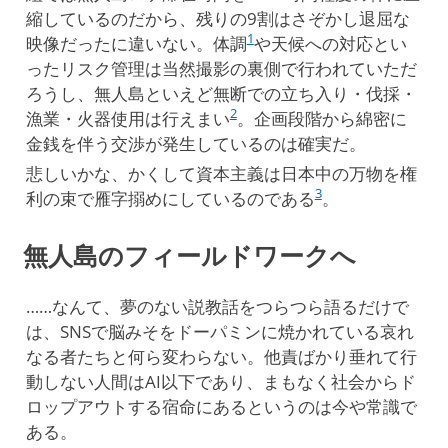
縮しているのだから、残りの9割はさぞかし退屈な
1
映像だったに違いない。体調
や天候への対応とい
ったリスク管理は当然撮影の裏側で行われていただ
ろうし、無人島といえど無断での立ち入り・伐採・
2
漁業・火器使用は行えまい
。企画段階から綿密に
金銭を伴う交渉が発生しているのは確実だ。
悲しいかな、かくして資本主義は日本中の万物を権
3
利の束で雁字搦めにしているのである
。
無人島のフィールドワークへ
……なんて、夢のない説教話をつらつら語るだけで
は、SNSで脳みそをドーパミンに焼かれている哀れ
なる者たちと何ら変わらない。他責ばかり垂れて行
動しない人間はAI以下であり、まもなく社会からド
ロップアウトする宿命にあるというのは今や常識で
ある。