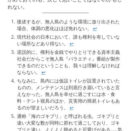
れない。
後述するが、無人島のような環境に放り出された
場合、体調の悪化はほぼ免れない。
↩︎
現代社会の日本において、誰も権利を有していな
い場所などあり得ない。
↩︎
逆説的に、権利を金銭でやりとりできる資本主義
社会だからこそ無人島『バラエティ』番組が製作
できるのだということも、我々は理解しなければ
ならない。
↩︎
ちなみに、島内には仮設トイレが設置されていた
ものの、メンテナンスは到底行き届いていると言
えなかった。無人島を幸せに過ごすには水・食
料・テント寝具のほか、災害用の簡易トイレもあ
るのが望ましいだろう。
↩︎
通称「海のゴキブリ」と呼ばれる虫。ゴキブリと
違い大変な数が同時に群れて過ごしており、ゴキ
ブリと違い、よくよく眺めると可愛げがある……気