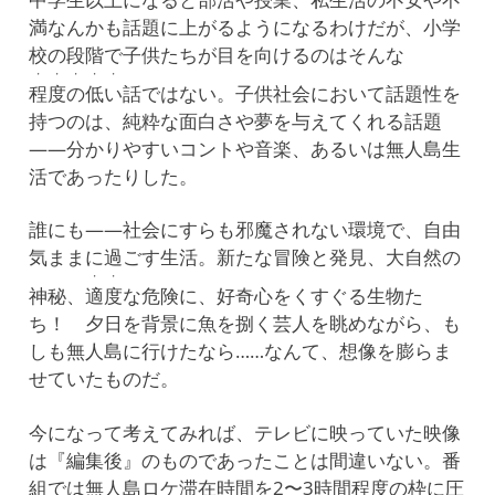
満なんかも話題に上がるようになるわけだが、小学
校の段階で子供たちが目を向けるのはそんな
・・・・・
程度の低い
話ではない。子供社会において話題性を
持つのは、純粋な面白さや夢を与えてくれる話題
——分かりやすいコントや音楽、あるいは無人島生
活であったりした。
誰にも——社会にすらも邪魔されない環境で、自由
気ままに過ごす生活。新たな冒険と発見、大自然の
・・
神秘、
適度
な危険に、好奇心をくすぐる生物た
ち！ 夕日を背景に魚を捌く芸人を眺めながら、も
しも無人島に行けたなら……なんて、想像を膨らま
せていたものだ。
今になって考えてみれば、テレビに映っていた映像
は『編集後』のものであったことは間違いない。番
組では無人島ロケ滞在時間を2〜3時間程度の枠に圧