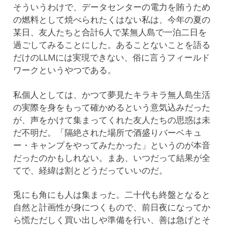
そういうわけで、データセンターの電力を賄うため
の燃料として焼べられたくはない私は、今年の夏の
某日、友人たちと合計6人で某無人島で一泊二日を
過ごしてみることにした。あることないことを語る
だけのLLMには実現できない、俗に言うフィールド
ワークというやつである。
私個人としては、かつて夢見たキラキラ無人島生活
の実際を身をもって確かめるという意気込みだった
が、声をかけて集まってくれた友人たちの思惑は未
だ不明だ。「隔絶された場所で酒盛りバーベキュ
ー・キャンプをやってみたかった」というのが本音
だったのかもしれない。まあ、いつだって結果が全
てで、経緯は割とどうだっていいのだ。
兎にも角にも人は集まった。二十代も終盤となると
自然と計画性が身につくもので、前日夜になってか
ら慌ただしく買い出しや準備を行い、善は急げとそ