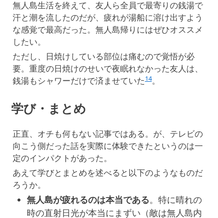
無人島生活を終えて、友人ら全員で最寄りの銭湯で
汗と潮を流したのだが、疲れが湯船に溶け出すよう
な感覚で最高だった。無人島帰りにはぜひオススメ
したい。
ただし、日焼けしている部位は痛むので覚悟が必
要。重度の日焼けのせいで夜眠れなかった友人は、
14
銭湯もシャワーだけで済ませていた
。
学び・まとめ
正直、オチも何もない記事ではある。が、テレビの
向こう側だった話を実際に体験できたというのは一
定のインパクトがあった。
あえて学びとまとめを述べると以下のようなものだ
ろうか。
無人島が疲れるのは本当である
。特に晴れの
時の直射日光が本当にまずい（敵は無人島内